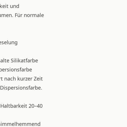
keit und
umen. Für normale
ieselung
lte Silikatfarbe
spersionsfarbe
rt nach kurzer Zeit
Dispersionsfarbe.
 Haltbarkeit 20–40
schimmelhemmend