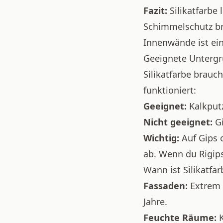
Fazit:
Silikatfarbe
Schimmelschutz br
Innenwände ist ei
Geeignete Unterg
Silikatfarbe brauc
funktioniert:
Geeignet:
Kalkputz
Nicht geeignet:
Gi
Wichtig:
Auf Gips o
ab. Wenn du Rigip
Wann ist Silikatfar
Fassaden:
Extrem w
Jahre.
Feuchte Räume:
K