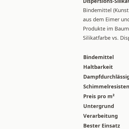
Dispersions-Silika
Bindemittel (Kunst
aus dem Eimer und 
Produkte im Baumar
Silikatfarbe vs. Di
Bindemittel
Haltbarkeit
Dampfdurchlässi
Schimmelresiste
Preis pro m²
Untergrund
Verarbeitung
Bester Einsatz