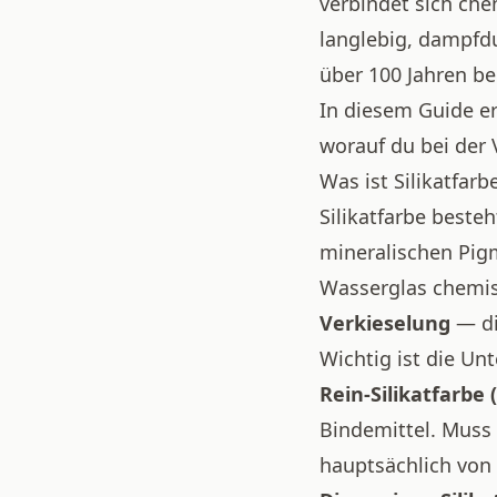
verbindet sich che
langlebig, dampfdu
über 100 Jahren be
In diesem Guide erk
worauf du bei der
Was ist Silikatfarb
Silikatfarbe beste
mineralischen Pig
Wasserglas chemis
Verkieselung
— di
Wichtig ist die Un
Rein-Silikatfarbe 
Bindemittel. Muss
hauptsächlich von