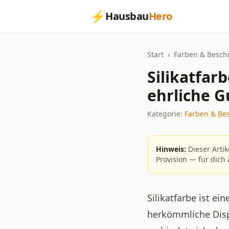
⚡
Hausbau
Hero
Start
›
Farben & Besch
Silikatfar
ehrliche G
Kategorie:
Farben & Be
Hinweis:
Dieser Artik
Provision — für dich 
Silikatfarbe ist ei
herkömmliche Dispe