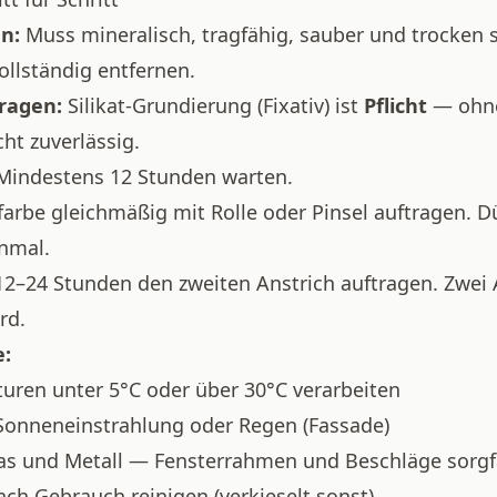
n:
Muss mineralisch, tragfähig, sauber und trocken s
ollständig entfernen.
ragen:
Silikat-Grundierung (Fixativ) ist
Pflicht
— ohne
cht zuverlässig.
indestens 12 Stunden warten.
farbe gleichmäßig mit Rolle oder Pinsel auftragen. D
inmal.
2–24 Stunden den zweiten Anstrich auftragen. Zwei A
rd.
e:
uren unter 5°C oder über 30°C verarbeiten
 Sonneneinstrahlung oder Regen (Fassade)
Glas und Metall — Fensterrahmen und Beschläge sorgf
ch Gebrauch reinigen (verkieselt sonst)