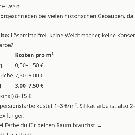
pH-Wert.
orgeschrieben bei vielen historischen Gebäuden, da
lte:
Lösemittelfrei, keine Weichmacher, keine Konser
farbe?
Kosten pro m²
g
0,50–1,50 €
triche)
2,50–6,00 €
)
3,00–7,50 €
ional)
8–15 €
ersionsfarbe kostet 1–3 €/m². Silikatfarbe ist also 2
3x länger.
el Farbe du für deinen Raum brauchst →
tt für Schritt