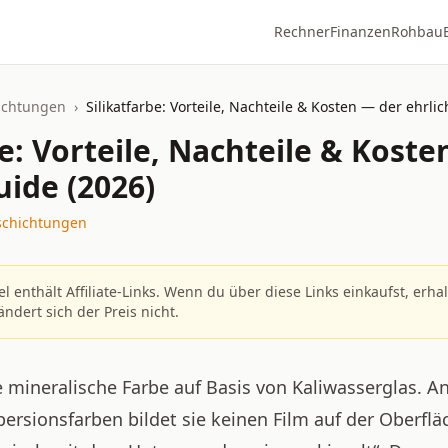
Rechner
Finanzen
Rohbau
ichtungen
›
Silikatfarbe: Vorteile, Nachteile & Kosten — der ehrli
be: Vorteile, Nachteile & Kost
uide (2026)
schichtungen
el enthält Affiliate-Links. Wenn du über diese Links einkaufst, erha
ändert sich der Preis nicht.
ne mineralische Farbe auf Basis von Kaliwasserglas. A
rsionsfarben bildet sie keinen Film auf der Oberflä