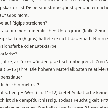
pskarton ist Dispersionsfarbe günstiger und einfac
auf Gips nicht.
be auf Rigips streichen?
 braucht einen mineralischen Untergrund (Kalk, Zement
Gipskarton (Rigips) haftet sie nicht dauerhaft. Nimm 
rsionsfarbe oder
Latexfarbe
.
katfarbe?
 Jahre, an Innenwänden praktisch unbegrenzt. Zum V
ält 5–15 Jahre. Die höheren Materialkosten relativier
ebensdauer.
rklich schimmelfest?
alischen pH-Wert (ca. 11–12) bietet Silikatfarbe kei
ch ist sie dampfdurchlässig, sodass Feuchtigkeit en
bschicht zu stauen. Für Keller und feuchte Räume ein