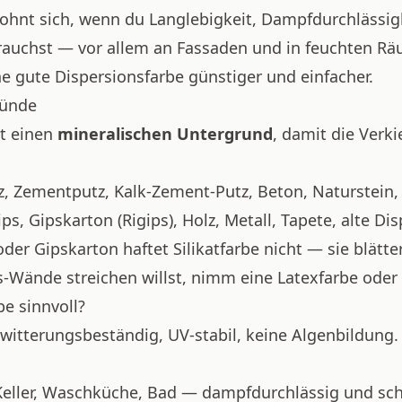
 lohnt sich, wenn du Langlebigkeit, Dampfdurchlässig
auchst — vor allem an Fassaden und in feuchten Rä
ne gute
Dispersionsfarbe
günstiger und einfacher.
ründe
ht einen
mineralischen Untergrund
, damit die Verk
, Zementputz, Kalk-Zement-Putz, Beton, Naturstein, a
ps, Gipskarton (Rigips), Holz, Metall, Tapete, alte Di
der Gipskarton haftet Silikatfarbe nicht — sie blätte
s-Wände streichen willst, nimm eine
Latexfarbe
oder 
be sinnvoll?
itterungsbeständig, UV-stabil, keine Algenbildung.
eller, Waschküche, Bad — dampfdurchlässig und 