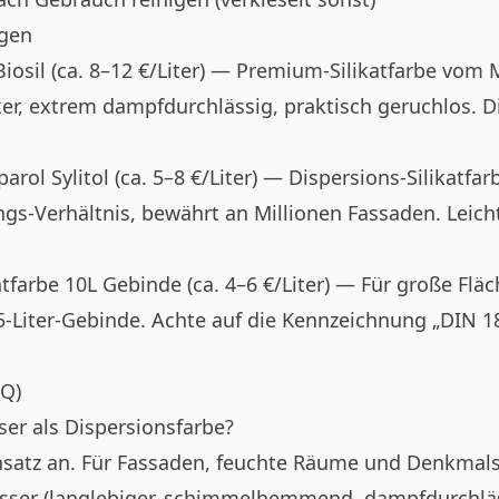
gen
iosil
(ca. 8–12 €/Liter) — Premium-Silikatfarbe vom 
iker, extrem dampfdurchlässig, praktisch geruchlos. D
parol Sylitol
(ca. 5–8 €/Liter) — Dispersions-Silikatfar
ngs-Verhältnis, bewährt an Millionen Fassaden. Leich
atfarbe 10L Gebinde
(ca. 4–6 €/Liter) — Für große Fläc
5-Liter-Gebinde. Achte auf die Kennzeichnung „DIN 1
AQ)
sser als Dispersionsfarbe?
satz an. Für Fassaden, feuchte Räume und Denkmals
besser (langlebiger, schimmelhemmend, dampfdurchlä