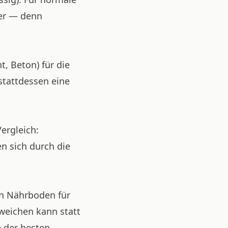
her — denn
, Beton) für die
stattdessen eine
ergleich:
en sich durch die
nen Nährboden für
tweichen kann statt
e der besten