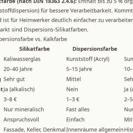
tfarbe (nach DIN 18363 2.4.6):
Enthält bis zu 5 % or
stoffdispersion) für bessere Verarbeitbarkeit. Komm
ist für Heimwerker deutlich einfacher zu verarbeite
kt sind Dispersions-Silikatfarben.
spersionsfarbe vs. Kalkfarbe
Silikatfarbe
Dispersionsfarbe
Kaliwasserglas
Kunststoff (Acryl)
Sum
20–40 Jahre
5–15 Jahre
10–
g
Sehr gut
Mittel
Seh
nt
Ja (alkalisch)
Nein
Ja (
3–8 €
1–3 €
2–5
Nur mineralisch
Fast alles
Nur
Anspruchsvoll
Einfach
Mit
Fassade, Keller, Denkmal
Innenräume allgemein
His