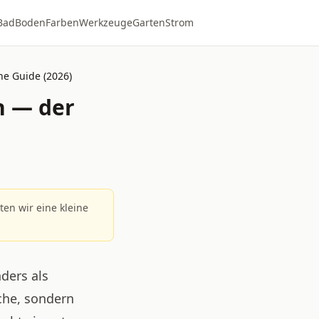
Bad
Boden
Farben
Werkzeuge
Garten
Strom
che Guide (2026)
en — der
lten wir eine kleine
nders als
che, sondern