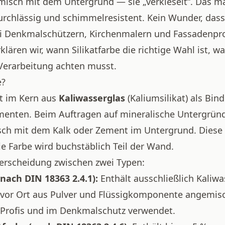
misch mit dem Untergrund — sie „verkieselt“. Das m
rchlässig und schimmelresistent. Kein Wunder, dass S
i Denkmalschützern, Kirchenmalern und Fassadenprof
lären wir, wann Silikatfarbe die richtige Wahl ist, wa
 Verarbeitung achten musst.
e?
ht im Kern aus
Kaliwasserglas
(Kaliumsilikat) als Bin
menten. Beim Auftragen auf mineralische Untergründ
ch mit dem Kalk oder Zement im Untergrund. Diese 
e Farbe wird buchstäblich Teil der Wand.
terscheidung zwischen zwei Typen:
(nach DIN 18363 2.4.1):
Enthält ausschließlich Kaliwa
 vor Ort aus Pulver und Flüssigkomponente angemis
 Profis und im Denkmalschutz verwendet.