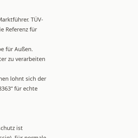
Marktführer. TÜV-
ie Referenz für
be für Außen.
ter zu verarbeiten
hen lohnt sich der
8363“ für echte
chutz ist
ssig). Für normale