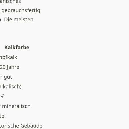
ganisches
t gebrauchsfertig
n. Die meisten
Kalkfarbe
pfkalk
20 Jahre
r gut
alkalisch)
 €
 mineralisch
tel
torische Gebäude