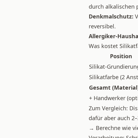
durch alkalischen 
Denkmalschutz:
V
reversibel.
Allergiker-Hausha
Was kostet Silikat
Position
Silikat-Grundierun
Silikatfarbe (2 Ans
Gesamt (Material
+ Handwerker (opt
Zum Vergleich: Disp
dafür aber auch 2–
→
Berechne wie vi
Verarbeitung: Schri