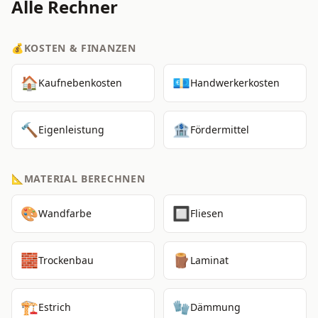
Alle Rechner
💰
KOSTEN & FINANZEN
🏠
💶
Kaufnebenkosten
Handwerkerkosten
🔨
🏦
Eigenleistung
Fördermittel
📐
MATERIAL BERECHNEN
🎨
🔲
Wandfarbe
Fliesen
🧱
🪵
Trockenbau
Laminat
🏗️
🧤
Estrich
Dämmung