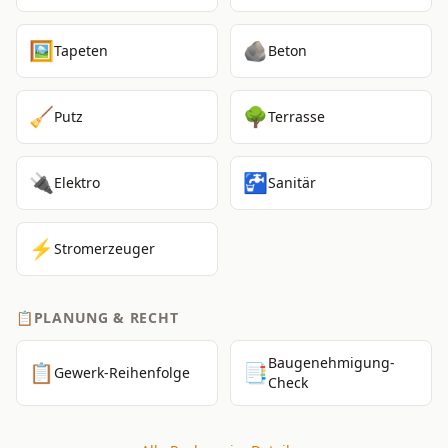
🖼️
🪨
Tapeten
Beton
🧹
🌳
Putz
Terrasse
🔌
🚰
Elektro
Sanitär
⚡
Stromerzeuger
📋
PLANUNG & RECHT
Baugenehmigung-
📋
📑
Gewerk-Reihenfolge
Check