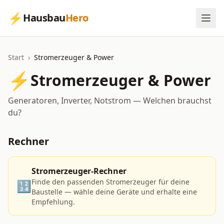
⚡
Hausbau
Hero
Start
›
Stromerzeuger & Power
⚡
Stromerzeuger & Power
Generatoren, Inverter, Notstrom — Welchen brauchst
du?
Rechner
Stromerzeuger-Rechner
Finde den passenden Stromerzeuger für deine
🔢
Baustelle — wähle deine Geräte und erhalte eine
Empfehlung.