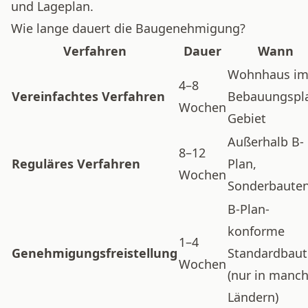
und Lageplan.
Wie lange dauert die Baugenehmigung?
Verfahren
Dauer
Wann
Wohnhaus i
4–8
Vereinfachtes Verfahren
Bebauungspl
Wochen
Gebiet
Außerhalb B-
8–12
Reguläres Verfahren
Plan,
Wochen
Sonderbaute
B-Plan-
konforme
1–4
Genehmigungsfreistellung
Standardbau
Wochen
(nur in manc
Ländern)