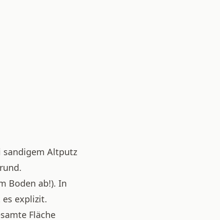
ei sandigem Altputz
rund.
m Boden ab!). In
es explizit.
esamte Fläche