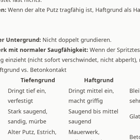
en:
Wenn der alte Putz tragfähig ist, Haftgrund als Ha
er Untergrund:
Nicht doppelt grundieren.
rk mit normaler Saugfähigkeit:
Wenn der Spritztest
 einzieht (nicht sofort verschwindet, nicht abperlt),
ftgrund vs. Betonkontakt
Tiefengrund
Haftgrund
Dringt tief ein,
Dringt mittel ein,
Blei
verfestigt
macht griffig
seh
Stark saugend,
Saugend bis mittel
Gla
sandig, mürbe
saugend
Alter Putz, Estrich,
Mauerwerk,
Bet