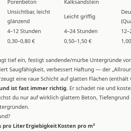
Porenbeton
Kalksandstein
Unsichtbar, leicht
Deu
Leicht griffig
glänzend
(Qu
4–12 Stunden
4–24 Stunden
12–
0,30–0,80 €
0,50–1,50 €
1,0
ngt tief ein, festigt sandende/mürbe Untergründe vo
iert Saugfähigkeit, verbessert Haftung — der „Allrou
rzeugt eine raue Schicht auf glatten Flächen (enthält
und ist fast immer richtig
. Er schadet nie und koste
hst du nur auf wirklich glattem Beton, Tiefengrund 
ntergründen.
und?
s pro Liter
Ergiebigkeit
Kosten pro m²