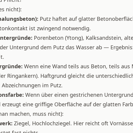
es nicht):
halungsbeton):
Putz haftet auf glatter Betonoberfläc
tonkontakt ist zwingend notwendig.
ntergründe:
Porenbeton (Ytong), Kalksandstein, alt
 der Untergrund dem Putz das Wasser ab — Ergebnis:
t.
rgründe:
Wenn eine Wand teils aus Beton, teils aus
oder Ringankern). Haftgrund gleicht die unterschiedli
t Abzeichnungen im Putz.
onsfarbe:
Wenn über einen gestrichenen Untergrund
 erzeugt eine griffige Oberfläche auf der glatten Farb
an machen, muss nicht):
erk:
Ziegel, Hochlochziegel. Hier reicht oft Vornäss
tet fast nichts.