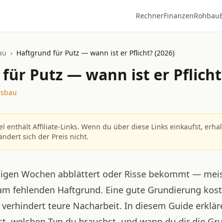
Rechner
Finanzen
Rohbau
au
›
Haftgrund für Putz — wann ist er Pflicht? (2026)
für Putz — wann ist er Pflicht
usbau
el enthält Affiliate-Links. Wenn du über diese Links einkaufst, erha
ändert sich der Preis nicht.
nigen Wochen abblättert oder Risse bekommt — meist
am fehlenden Haftgrund. Eine gute Grundierung koste
erhindert teure Nacharbeit. In diesem Guide erklär
ist, welchen Typ du brauchst, und wann du dir die G