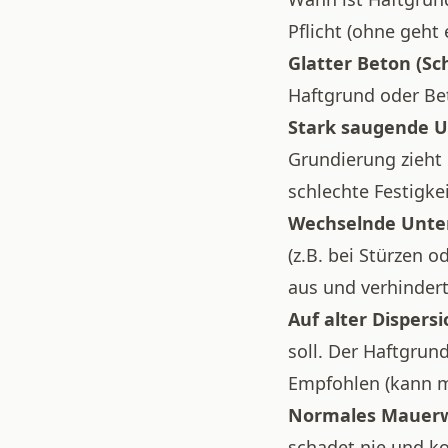
Pflicht (ohne geht 
Glatter Beton (Sc
Haftgrund oder Be
Stark saugende U
Grundierung zieht
schlechte Festigkei
Wechselnde Unte
(z.B. bei Stürzen 
aus und verhinder
Auf alter Dispersi
soll. Der Haftgrund
Empfohlen (kann m
Normales Mauerw
schadet nie und kos