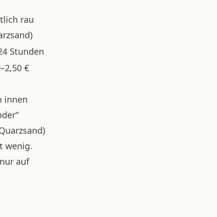
tlich rau
arzsand)
24 Stunden
0–2,50 €
n innen
nder“
 Quarzsand)
t wenig.
nur auf