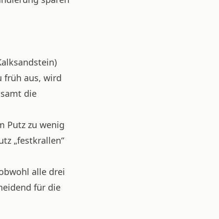
alksandstein)
 früh aus, wird
gsamt die
m Putz zu wenig
tz „festkrallen“
bwohl alle drei
eidend für die