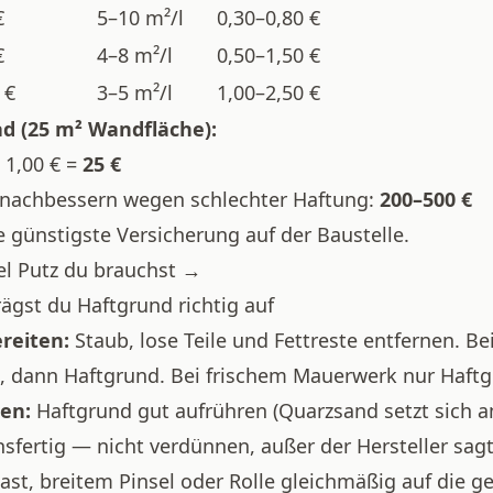
€
5–10 m²/l
0,30–0,80 €
€
4–8 m²/l
0,50–1,50 €
 €
3–5 m²/l
1,00–2,50 €
d (25 m² Wandfläche):
 1,00 € =
25 €
z nachbessern wegen schlechter Haftung:
200–500 €
e günstigste Versicherung auf der Baustelle.
el Putz du brauchst →
rägst du Haftgrund richtig auf
reiten:
Staub, lose Teile und Fettreste entfernen. B
d, dann Haftgrund. Bei frischem Mauerwerk nur Haftg
en:
Haftgrund gut aufrühren (Quarzsand setzt sich a
sfertig — nicht verdünnen, außer der Hersteller sagt 
st, breitem Pinsel oder Rolle gleichmäßig auf die g