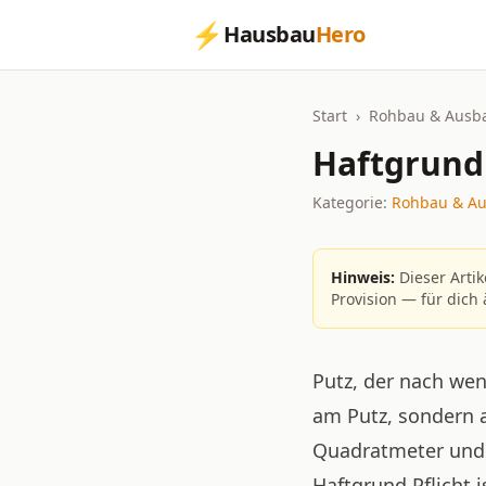
⚡
Hausbau
Hero
Start
›
Rohbau & Ausb
Haftgrund 
Kategorie:
Rohbau & A
Hinweis:
Dieser Artik
Provision — für dich 
Putz, der nach we
am Putz, sondern 
Quadratmeter und v
Haftgrund Pflicht 