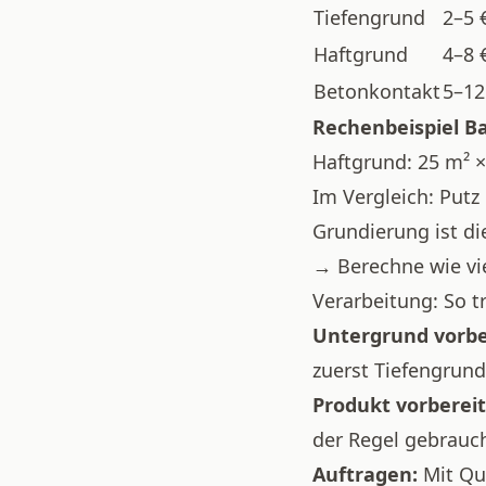
Tiefengrund
2–5 
Haftgrund
4–8 
Betonkontakt
5–12
Rechenbeispiel Ba
Haftgrund: 25 m² ×
Im Vergleich: Put
Grundierung ist di
→
Berechne wie vi
Verarbeitung: So t
Untergrund vorbe
zuerst Tiefengrun
Produkt vorbereit
der Regel gebrauch
Auftragen:
Mit Qua