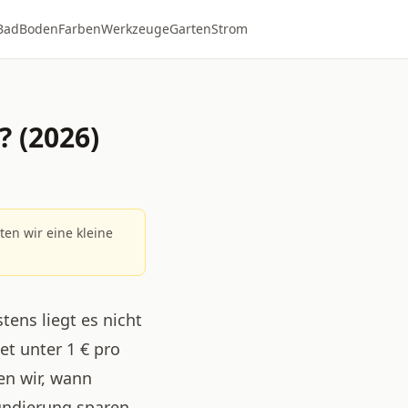
Bad
Boden
Farben
Werkzeuge
Garten
Strom
? (2026)
lten wir eine kleine
ens liegt es nicht
t unter 1 € pro
en wir, wann
rundierung sparen