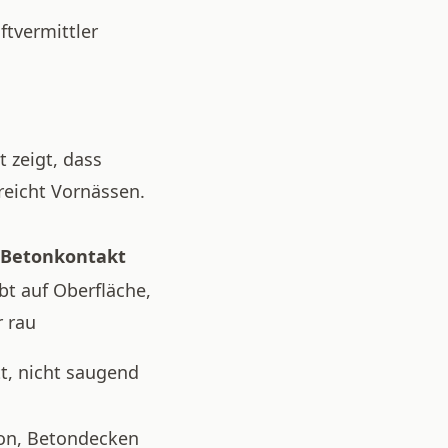
ftvermittler
 zeigt, dass
 reicht Vornässen.
Betonkontakt
bt auf Oberfläche,
r rau
tt, nicht saugend
on, Betondecken