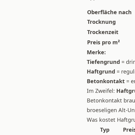
Oberfläche nach
Trocknung
Trockenzeit
Preis pro m²
Merke:
Tiefengrund
= dri
Haftgrund
= regul
Betonkontakt
= e
Im Zweifel:
Haftgr
Betonkontakt brauc
broeseligen Alt-U
Was kostet Haftgr
Typ
Prei