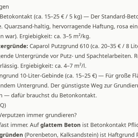
gen
 Betokontakt
(ca. 15–25 € / 5 kg) — Der Standard-Bet
. Quarzsand-haltig, hervorragende Haftung, rosa ein
war). Ergiebigkeit: ca. 3–5 m²/kg.
tergründe:
Caparol Putzgrund 610
(ca. 20–35 € / 8 Li
ende Untergründe vor Putz- und Spachtelarbeiten. Re
lässig. Ergiebigkeit: ca. 4–7 m²/l.
engrund 10-Liter-Gebinde
(ca. 15–25 €) — Für große F
ndem Untergrund. Der günstigste Weg zur Grundieru
en — dafür brauchst du Betonkontakt.
AQ)
Verputzen immer grundieren?
fast immer. Auf
glattem Beton
ist Betonkontakt Pfli
rgründen
(Porenbeton, Kalksandstein) ist Haftgrund P